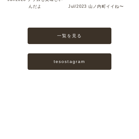
んだよ
Jul/2023 山ノ内町イイね〜
一覧を見る
tesostagram
TESORO
私たちの宝物