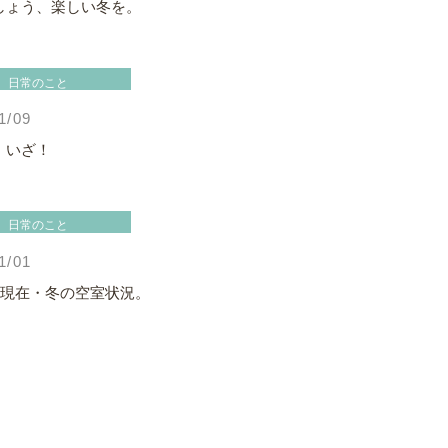
しょう、楽しい冬を。
日常のこと
1/09
、いざ！
日常のこと
1/01
1日現在・冬の空室状況。