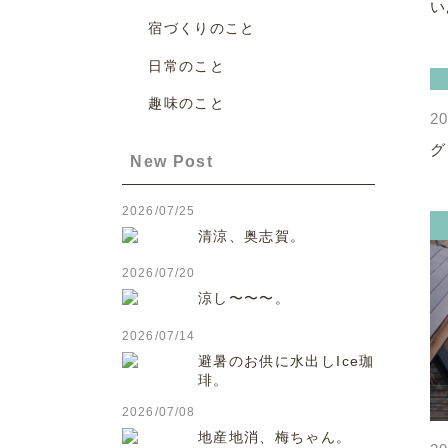
い
宿づくりのこと
日常のこと
趣味のこと
20
グ
New Post
2026/07/25
清涼、奥志賀。
2026/07/20
涼し〜〜〜。
2026/07/14
避暑のお供に水出しIce珈
琲。
2026/07/08
地産地消、梅ちゃん。