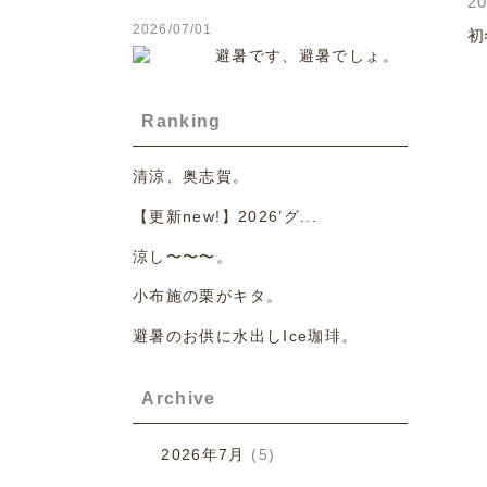
20
2026/07/01
初
避暑です、避暑でしょ。
Ranking
清涼、奥志賀。
【更新new!】2026’グ...
涼し〜〜〜。
小布施の栗がキタ。
避暑のお供に水出しIce珈琲。
Archive
2026年7月
(5)