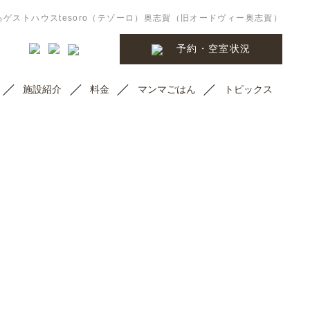
ゲストハウスtesoro（テゾーロ）奥志賀（旧オードヴィー奥志賀）
予約・空室状況
施設紹介
料金
マンマごはん
トピックス