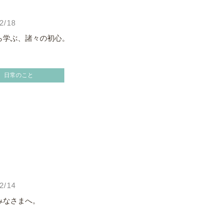
2/18
ら学ぶ、諸々の初心。
日常のこと
2/14
みなさまへ。