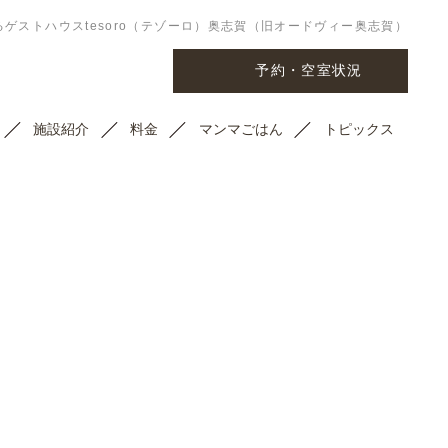
ゲストハウスtesoro（テゾーロ）奥志賀（旧オードヴィー奥志賀）
予約・空室状況
施設紹介
料金
マンマごはん
トピックス