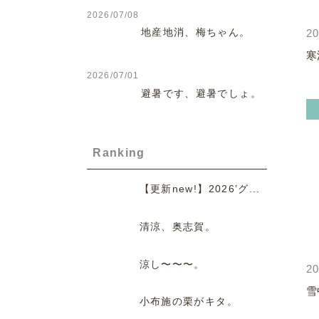
2026/07/08
地産地消、梅ちゃん。
20
寒
2026/07/01
避暑です、避暑でしょ。
Ranking
【更新new!】2026’グ...
清涼、奥志賀。
涼し〜〜〜。
20
雪
小布施の栗がキタ。