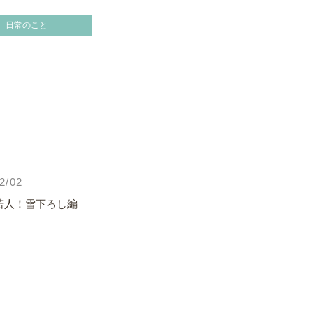
日常のこと
2/02
若人！雪下ろし編