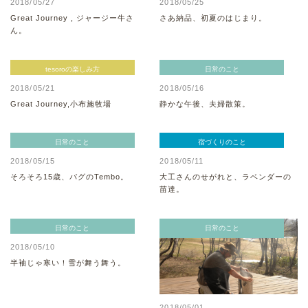
2018/05/27
2018/05/25
Great Journey , ジャージー牛さ
さあ納品、初夏のはじまり。
ん。
tesoroの楽しみ方
日常のこと
2018/05/21
2018/05/16
Great Journey,小布施牧場
静かな午後、夫婦散策。
日常のこと
宿づくりのこと
2018/05/15
2018/05/11
そろそろ15歳、パグのTembo。
大工さんのせがれと、ラベンダーの
苗達。
日常のこと
日常のこと
2018/05/10
半袖じゃ寒い！雪が舞う舞う。
2018/05/01