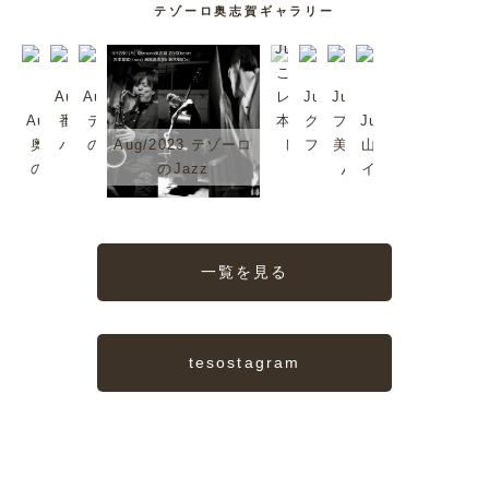
テゾーロ奥志賀ギャラリー
Jul/2023
これは超
Aug/2023
Aug/2023
レア。日
Jul/2023
Jul/2023
Aug/2023
番頭シン
テゾーロ
本では珍
グリーンタ
プラムも
Jul/2023
奥志賀森
バくんで
のジャズ
Aug/2023 テゾーロ
しいか
フを歩いて
美味しい
山ノ内町
の音楽堂
す
2
のJazz
も。
みる？
んだよ
イイね〜
一覧を見る
tesostagram