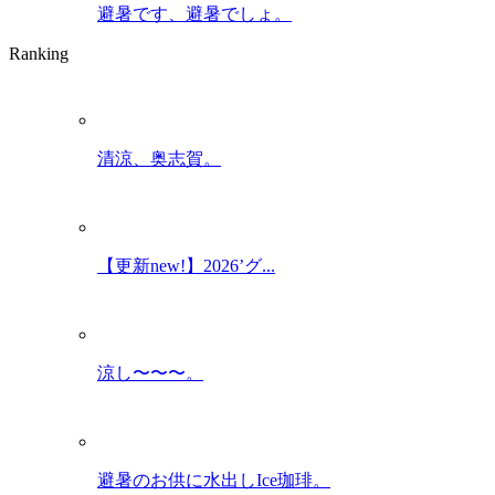
避暑です、避暑でしょ。
Ranking
清涼、奥志賀。
【更新new!】2026’グ...
涼し〜〜〜。
避暑のお供に水出しIce珈琲。