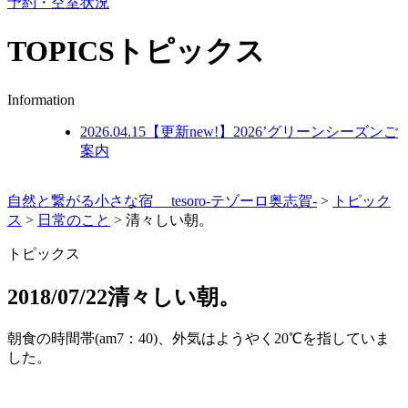
予約・空室状況
TOPICS
トピックス
Information
2026.04.15
【更新new!】2026’グリーンシーズンご
案内
自然と繋がる小さな宿 tesoro-テゾーロ奥志賀-
>
トピック
ス
>
日常のこと
>
清々しい朝。
トピックス
2018/07/22
清々しい朝。
朝食の時間帯(am7：40)、外気はようやく20℃を指していま
した。