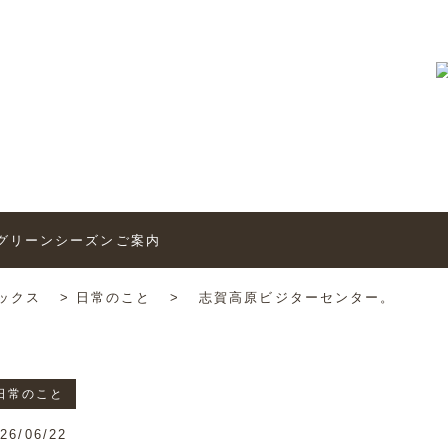
トピックス
6’グリーンシーズンご案内
ックス
>
日常のこと
>
志賀高原ビジターセンター。
日常のこと
26/06/22