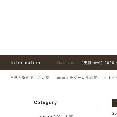
Information
【更新new!】202
2026.04.15
自然と繋がる小さな宿 tesoro-テゾーロ奥志賀-
>
トピ
Category
20
tesoroの楽しみ方