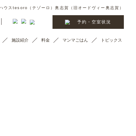
ウスtesoro（テゾーロ）奥志賀（旧オードヴィー奥志賀）
予約・空室状況
施設紹介
料金
マンマごはん
トピックス