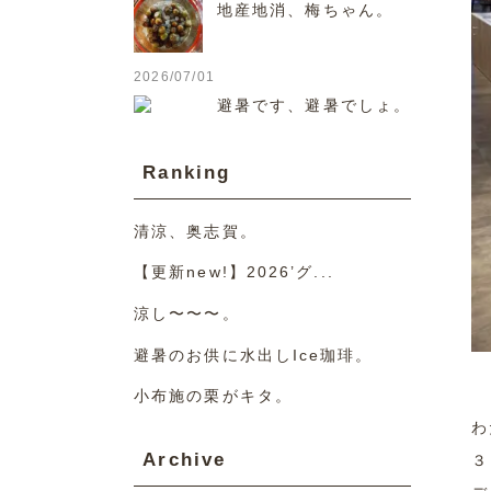
地産地消、梅ちゃん。
2026/07/01
避暑です、避暑でしょ。
Ranking
清涼、奥志賀。
【更新new!】2026’グ...
涼し〜〜〜。
避暑のお供に水出しIce珈琲。
小布施の栗がキタ。
わ
Archive
３