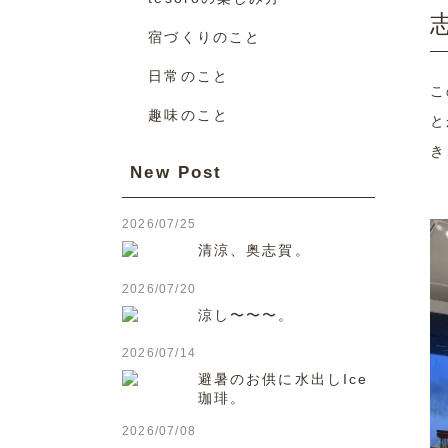
宿づくりのこと
日常のこと
こ
趣味のこと
と
き
New Post
2026/07/25
清涼、奥志賀。
2026/07/20
涼し〜〜〜。
2026/07/14
避暑のお供に水出しIce
珈琲。
2026/07/08