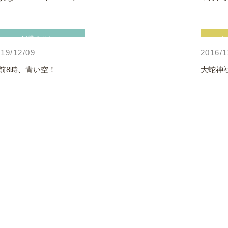
日常のこと
t
19/12/09
2016/1
前8時、青い空！
大蛇神