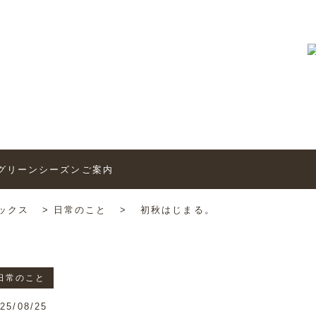
トピックス
6’グリーンシーズンご案内
ックス
>
日常のこと
>
初秋はじまる。
日常のこと
25/08/25