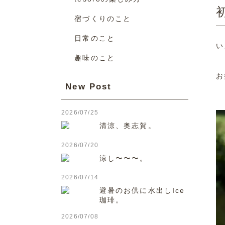
宿づくりのこと
日常のこと
い
趣味のこと
お
New Post
2026/07/25
清涼、奥志賀。
2026/07/20
涼し〜〜〜。
2026/07/14
避暑のお供に水出しIce
珈琲。
2026/07/08