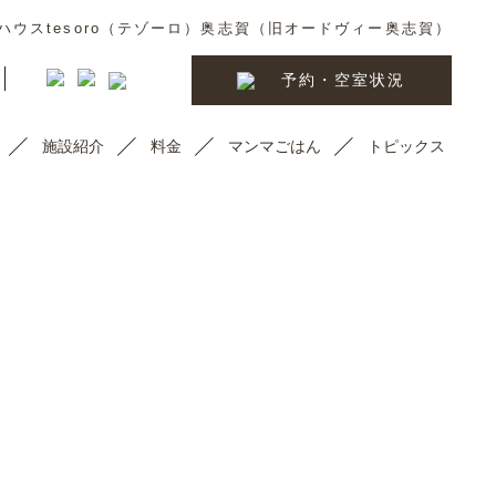
ウスtesoro（テゾーロ）奥志賀（旧オードヴィー奥志賀）
予約・空室状況
施設紹介
料金
マンマごはん
トピックス