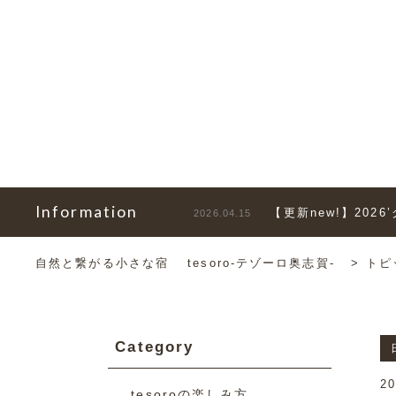
Information
【更新new!】202
2026.04.15
自然と繋がる小さな宿 tesoro-テゾーロ奥志賀-
>
トピ
Category
20
tesoroの楽しみ方