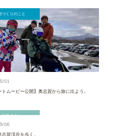
宿づくりのこと
5/01
ートムービー公開】奥志賀から旅に出よう。
日常のこと
9/06
奥志賀渓谷を歩く。