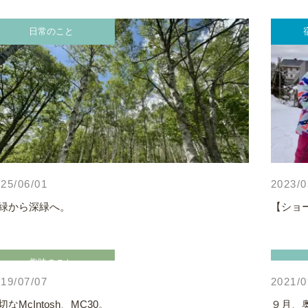
日常のこと
25/06/01
2023/0
緑から深緑へ。
【ショ
趣味のこと
19/07/07
2021/0
切なMcIntosh、MC30。
９月、