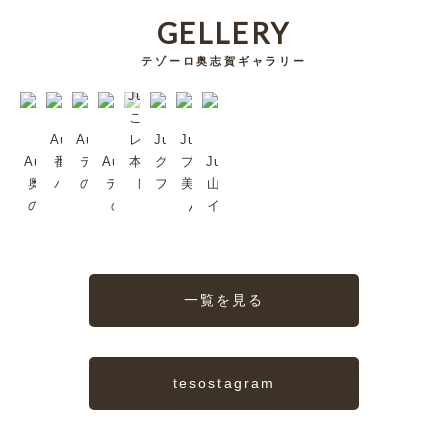
GELLERY
テゾーロ奥志賀ギャラリー
Jul/2023
これは超
Aug/2023
Aug/2023
レア。日
Jul/2023
Jul/2023
Aug/2023
番頭シン
テゾーロ
Aug/2023
本では珍
グリーンタ
プラムも
Jul/2023
奥志賀森
バくんで
のジャズ
テゾーロ
しいか
フを歩いて
美味しい
山ノ内町
の音楽堂
す
2
のJazz
も。
みる？
んだよ
イイね〜
一覧を見る
tesostagram