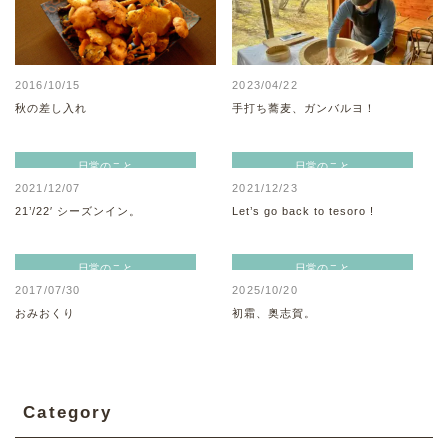
2016/10/15
2023/04/22
秋の差し入れ
手打ち蕎麦、ガンバルヨ！
日常のこと
日常のこと
2021/12/07
2021/12/23
21’/22′ シーズンイン。
Let’s go back to tesoro !
日常のこと
日常のこと
2017/07/30
2025/10/20
おみおくり
初霜、奥志賀。
Category