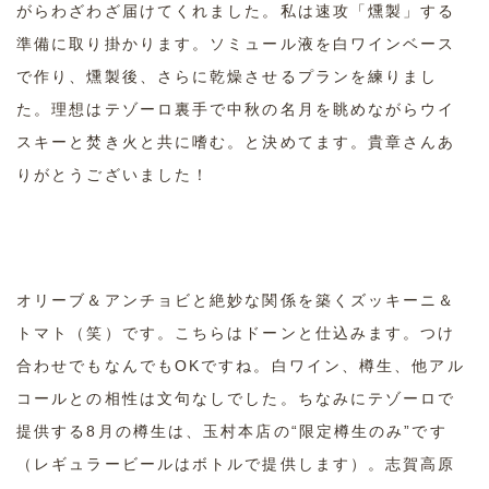
がらわざわざ届けてくれました。私は速攻「燻製」する
準備に取り掛かります。ソミュール液を白ワインベース
で作り、燻製後、さらに乾燥させるプランを練りまし
た。理想はテゾーロ裏手で中秋の名月を眺めながらウイ
スキーと焚き火と共に嗜む。と決めてます。貴章さんあ
りがとうございました！
オリーブ＆アンチョビと絶妙な関係を築くズッキーニ＆
トマト（笑）です。こちらはドーンと仕込みます。つけ
合わせでもなんでもOKですね。白ワイン、樽生、他アル
コールとの相性は文句なしでした。ちなみにテゾーロで
提供する8月の樽生は、玉村本店の“限定樽生のみ”です
（レギュラービールはボトルで提供します）。志賀高原