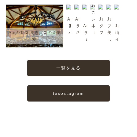
Jul/2023
これは超
Aug/2023
Aug/2023
レア。日
Jul/2023
Jul/2023
番頭シン
テゾーロ
Aug/2023
本では珍
グリーンタ
プラムも
Jul/2023
Aug/2023 奥志賀森の音楽
バくんで
のジャズ
テゾーロ
しいか
フを歩いて
美味しい
山ノ内町
堂
す
2
のJazz
も。
みる？
んだよ
イイね〜
一覧を見る
tesostagram