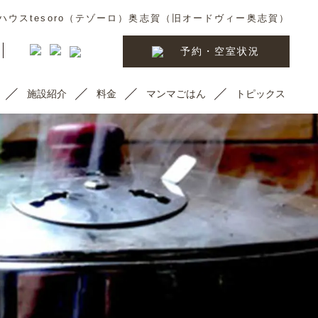
ウスtesoro（テゾーロ）奥志賀（旧オードヴィー奥志賀）
予約・空室状況
施設紹介
料金
マンマごはん
トピックス