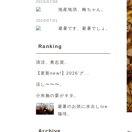
2026/07/08
地産地消、梅ちゃん。
2026/07/01
避暑です、避暑でしょ。
Ranking
清涼、奥志賀。
【更新new!】2026’グ...
涼し〜〜〜。
小布施の栗がキタ。
避暑のお供に水出しIce
珈琲。
Archive