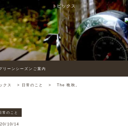
トピックス
6’グリーンシーズンご案内
ックス
>
日常のこと
>
The 晩秋。
日常のこと
20/10/14