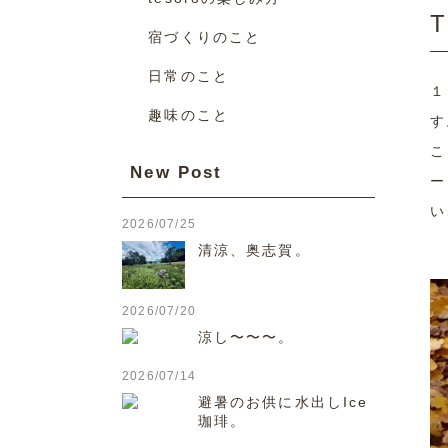
宿づくりのこと
日常のこと
１
趣味のこと
す
こ
New Post
ー
い
2026/07/25
清涼、奥志賀。
2026/07/20
涼し〜〜〜。
2026/07/14
避暑のお供に水出しIce
珈琲。