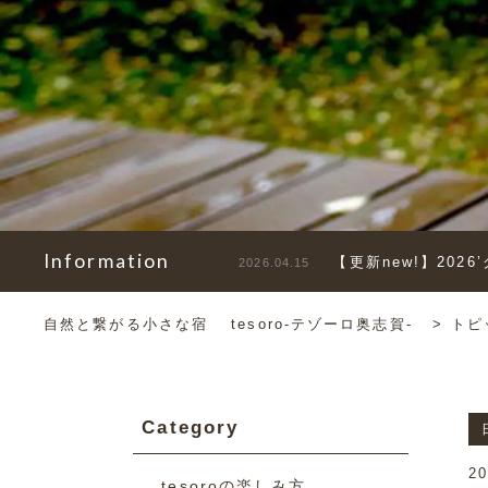
Information
【更新new!】202
2026.04.15
自然と繋がる小さな宿 tesoro-テゾーロ奥志賀-
>
トピ
Category
20
tesoroの楽しみ方