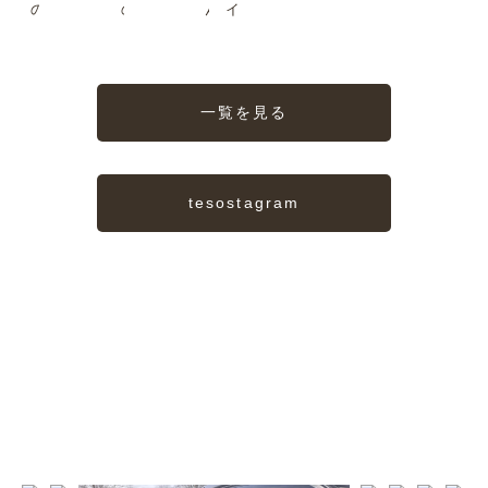
の音楽堂
す
2
のJazz
も。
みる？
んだよ
イイね〜
一覧を見る
tesostagram
TESORO
私たちの宝物