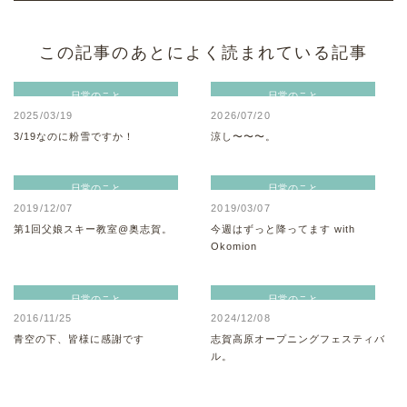
この記事のあとによく読まれている記事
日常のこと
日常のこと
2025/03/19
2026/07/20
3/19なのに粉雪ですか！
涼し〜〜〜。
日常のこと
日常のこと
2019/12/07
2019/03/07
第1回父娘スキー教室@奥志賀。
今週はずっと降ってます with
Okomion
日常のこと
日常のこと
2016/11/25
2024/12/08
青空の下、皆様に感謝です
志賀高原オープニングフェスティバ
ル。