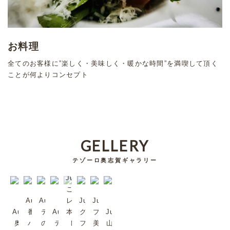
お料理
全てのお客様に”楽しく・美味しく・暖かな時間”を満喫して頂く
ことが何よりコンセプト
GELLERY
テゾーロ奥志賀ギャラリー
Jul/2023
これは超
Aug/2023
Aug/2023
レア。日
Jul/2023
Jul/2023
Aug/2023
番頭シン
テゾーロ
Aug/2023
本では珍
グリーンタ
プラムも
Jul/2023
奥志賀森
バくんで
のジャズ
テゾーロ
しいか
フを歩いて
美味しい
山ノ内町