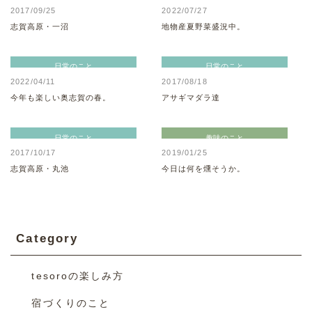
2017/09/25
2022/07/27
志賀高原・一沼
地物産夏野菜盛況中。
日常のこと
日常のこと
2022/04/11
2017/08/18
今年も楽しい奥志賀の春。
アサギマダラ達
日常のこと
趣味のこと
2017/10/17
2019/01/25
志賀高原・丸池
今日は何を燻そうか。
Category
tesoroの楽しみ方
宿づくりのこと