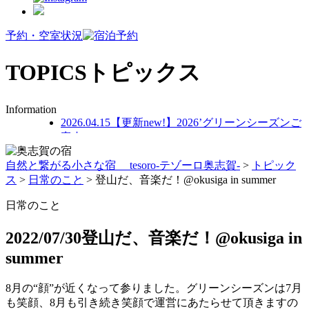
予約・空室状況
TOPICS
トピックス
Information
2026.04.15
【更新new!】2026’グリーンシーズンご
案内
自然と繋がる小さな宿 tesoro-テゾーロ奥志賀-
>
トピック
ス
>
日常のこと
>
登山だ、音楽だ！@okusiga in summer
日常のこと
2022/07/30
登山だ、音楽だ！@okusiga in
summer
8月の“顔”が近くなって参りました。グリーンシーズンは7月
も笑顔、8月も引き続き笑顔で運営にあたらせて頂きますの