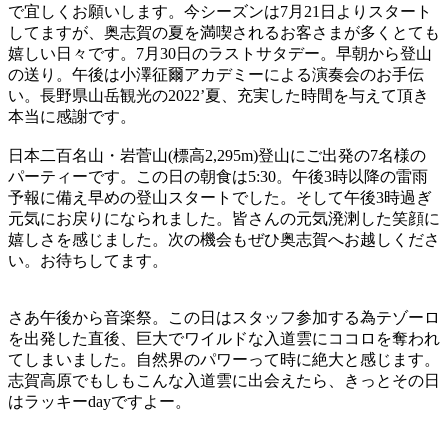
で宜しくお願いします。今シーズンは7月21日よりスタート
してますが、奥志賀の夏を満喫されるお客さまが多くとても
嬉しい日々です。7月30日のラストサタデー。早朝から登山
の送り。午後は小澤征爾アカデミーによる演奏会のお手伝
い。長野県山岳観光の2022’夏、充実した時間を与えて頂き
本当に感謝です。
日本二百名山・岩菅山(標高2,295m)登山にご出発の7名様の
パーティーです。この日の朝食は5:30。午後3時以降の雷雨
予報に備え早めの登山スタートでした。そして午後3時過ぎ
元気にお戻りになられました。皆さんの元気溌溂した笑顔に
嬉しさを感じました。次の機会もぜひ奥志賀へお越しくださ
い。お待ちしてます。
さあ午後から音楽祭。この日はスタッフ参加する為テゾーロ
を出発した直後、巨大でワイルドな入道雲にココロを奪われ
てしまいました。自然界のパワーって時に絶大と感じます。
志賀高原でもしもこんな入道雲に出会えたら、きっとその日
はラッキーdayですよー。