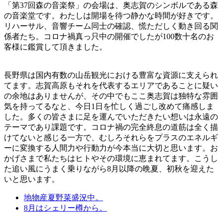
「第37回森の音楽祭」の会場は、奥志賀のシンボルである森
の音楽堂です。わたしは開場を待つ静かな時間が好きです。
リハーサル、音響チーム同士の確認、慌ただしく動き回る関
係者たち。コロナ禍真っ只中の開催でしたが100数十名のお
客様に鑑賞して頂きました。
長野県は国内有数の山岳観光における豊富な資源に支えられ
てます。志賀高原もそれを代表するエリアであることに疑い
の余地はありませんが、その中でもここ奥志賀は独特な雰囲
気を持ってるなと、今日1日を忙しく過ごし改めて痛感しま
した。多くの皆さまに足を運んでいただきたい想いは永遠の
テーマであり課題です。コロナ禍の完全終息の道筋は全く描
けてないと感じる一方で、むしろそれらをプラスのエネルギ
ーに変換する人間力や行動力が今本当に大切と思います。お
かげさまで私たちはヒトやその環境に恵まれてます。こうし
た追い風にうまく乗りながら8月以降の晩夏、初秋を迎えた
いと思います。
地物産夏野菜盛況中。
8月はシェリー樽から。