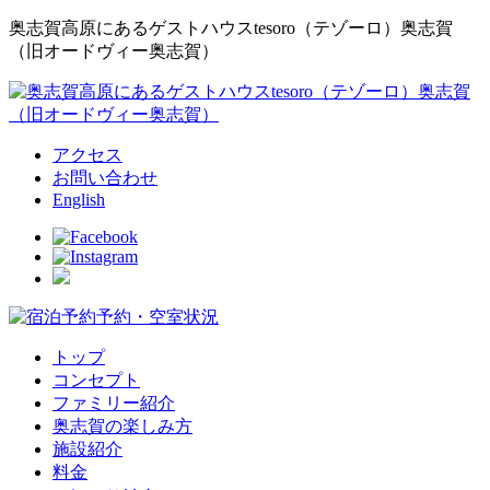
奥志賀高原にあるゲストハウスtesoro（テゾーロ）奥志賀
（旧オードヴィー奥志賀）
アクセス
お問い合わせ
English
予約・空室状況
トップ
コンセプト
ファミリー紹介
奥志賀の楽しみ方
施設紹介
料金