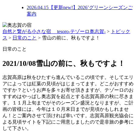
2026.04.15
【更新new!】2026’グリーンシーズンご
案内
自然と繋がる小さな宿 tesoro-テゾーロ奥志賀-
>
トピック
ス
>
日常のこと
>
雪山の前に、秋もですよ！
日常のこと
2021/10/08
雪山の前に、秋もですよ！
志賀高原は秋をひたすら進んでいるこの頃です。そしてエリ
アによっては紅葉の見頃がはじまってます。どこがおすすめ
ですか？というお声を多々お寄せ頂きますが、テゾーロのお
すすめはやっぱし奥志賀を起点とする志賀高原の秋に尽きま
す。１１月上旬までがそのシーズン盛況となりますが、ご計
画の皆様には、今年は１０月末日までが見頃かもしれませ
ん！とご案内させて頂ければ幸いです。志賀高原観光協会に
よる見頃サイトを下記にご用意しましたので是非旅の参考に
して下さい。