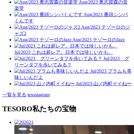
Aug/2023 奥志賀森の音
楽堂
Aug/2023 番頭シンバ
くんです
Aug/2023 テゾーロのジ
ャズ2
Aug/2023 テゾーロのJazz
Jul/2023 これは超レア。日本では珍しいかも。
Jul/2023 グ
リーンタフを歩いてみる？
Jul/2023 プラムも美
味しいんだよ
Jul/2023 山ノ内町イイね〜
一覧を見る
tesostagram
TESORO
私たちの宝物