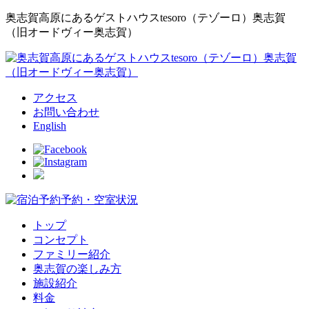
奥志賀高原にあるゲストハウスtesoro（テゾーロ）奥志賀
（旧オードヴィー奥志賀）
アクセス
お問い合わせ
English
予約・空室状況
トップ
コンセプト
ファミリー紹介
奥志賀の楽しみ方
施設紹介
料金