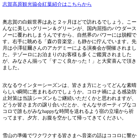
志賀高原観光協会紅葉紹介はこちらから
奥志賀の白銀世界はあと２ヶ月ほどで訪れるでしょう。こー
んなに美しいグリーン＆グリーンが、国内屈指のパウダース
ノーに覆われしまうんですから、自然界のパワーには脱帽で
す。右手に眺める「森の音楽堂」も静かに佇んでいます。先
月は小澤征爾さんのアカデミーによる演奏会が開催されまし
た。テゾーロにお泊まりのお客様も多くご鑑賞されました
が、みなさん揃って「すごく良かった！」と大変喜んで頂き
ました。
次なるウインターシーズンは、皆さま方にとってどんな素晴
らしい瞬間に恵まれるのでしょうか。コロナ禍による感染防
止対策は当該シーズンもご継続いただくかと思われますが、
どうか皆さま方の譲り合いだとか、そんなサポーティブなコ
コロで誰もがみなhappyな時間を送れるよう宿の立場から祈
ってます。夕方、お腹を空かして帰ってきてください。
雪山の準備でワクワクする皆さまへ音楽の話はココロに響か