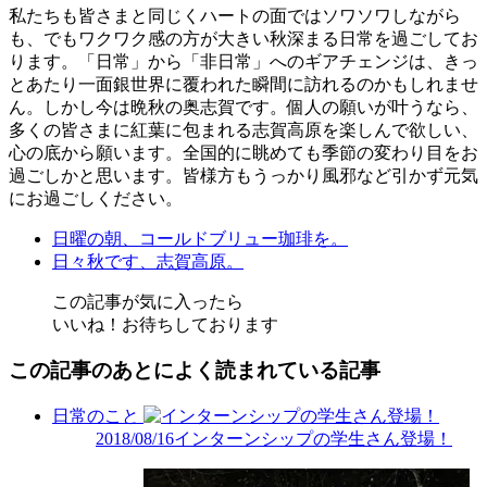
私たちも皆さまと同じくハートの面ではソワソワしながら
も、でもワクワク感の方が大きい秋深まる日常を過ごしてお
ります。「日常」から「非日常」へのギアチェンジは、きっ
とあたり一面銀世界に覆われた瞬間に訪れるのかもしれませ
ん。しかし今は晩秋の奥志賀です。個人の願いが叶うなら、
多くの皆さまに紅葉に包まれる志賀高原を楽しんで欲しい、
心の底から願います。全国的に眺めても季節の変わり目をお
過ごしかと思います。皆様方もうっかり風邪など引かず元気
にお過ごしください。
日曜の朝、コールドブリュー珈琲を。
日々秋です、志賀高原。
この記事が気に入ったら
いいね！お待ちしております
この記事のあとによく読まれている記事
日常のこと
2018/08/16
インターンシップの学生さん登場！