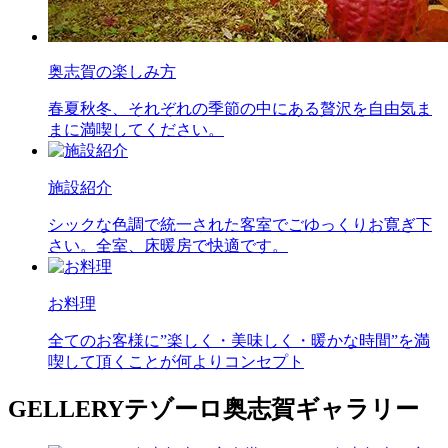
奥志賀の楽しみ方
春夏秋冬、それぞれの季節の中にある贅沢を自由気ま
まに満喫してください。
施設紹介
シックな色調で統一された客室でごゆっくりお寛ぎ下
さい。全室、床暖房で快適です。
お料理
全てのお客様に”楽しく・美味しく・暖かな時間”を満
喫して頂くことが何よりコンセプト
GELLERY
テゾーロ奥志賀ギャラリー