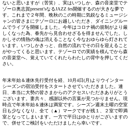
ないと思いますが（苦笑）、実はいつしか、森の音楽堂でテ
ゾーロ奥志賀present’sなるJAZZ fes開催するのが大きな夢で
す。これまで２年間、晩秋のこの時期に気鋭なるミュージシ
ャンの皆さまにテゾーロにお越しいただき、ダイニングルー
ムでライブを開催しました。今年はコロナ禍の規制がより厳
しくなった為、春先から見合わせざるを得ませんでした。し
かしその情熱の魂は消えることなく今なおゆらゆら灯されて
います。いつしかきっと、自然の流れでその日を迎えること
がやってくると思います。テゾーロでの実績を積んでから森
の音楽堂へ、覚えていてくれたらわたしの背中を押してくだ
さい。
年末年始＆連休先行受付を経、10月4日(月)よりウインター
シーズンの宿泊受付をスタートさせていただきました。連
日、本当に大勢の皆さまからのアクセスいただきありがとう
ございます。妻共々、感謝以外の言葉が見つかりません。現
時点で年末年始＆連休は満室です。シーズン週末土曜の空室
日も少なくなり、全て（▲）マークですが残１、２室で即満
室となってしまいます。一方で平日はゆとりがございますの
で、併せてご検討をいただけましたら幸いです。