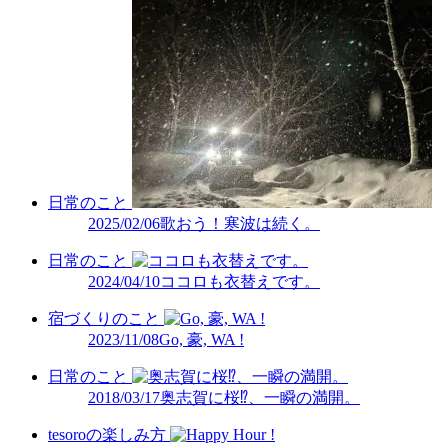
日常のこと
2025/02/06
歌おう！寒波は続く。
日常のこと
2024/04/10
ココロも衣替えです。
宿づくりのこと
2023/11/08
Go, 豪, WA !
日常のこと
2018/03/17
奥志賀に桜⁉、一瞬の満開。
tesoroの楽しみ方