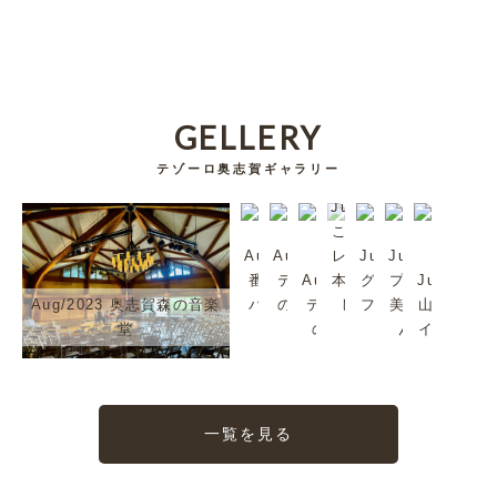
GELLERY
テゾーロ奥志賀ギャラリー
Jul/2023
これは超
Aug/2023
Aug/2023
レア。日
Jul/2023
Jul/2023
番頭シン
テゾーロ
Aug/2023
本では珍
グリーンタ
プラムも
Jul/2023
Aug/2023 奥志賀森の音楽
バくんで
のジャズ
テゾーロ
しいか
フを歩いて
美味しい
山ノ内町
堂
す
2
のJazz
も。
みる？
んだよ
イイね〜
一覧を見る