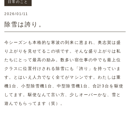
日常のこと
2026/01/11
除雪は誇り。
今シーズンも本格的な寒波の到来に恵まれ、奥志賀は盛
り上がりを見せてるこの頃です。そんな盛り上がりは私
たちにとって最高の励み。数多い宿仕事の中でも最上位
クラスに位置付けされる除雪にも「誇り」を持っていま
す。とはいえ人力でなく全てがマシンです。わたしは重
機1台、小型除雪機1台、中型除雪機1台、合計3台を駆使
してます。駆使なんて言い方、少しオーバーかな、雪と
遊んでもらってます（笑）。