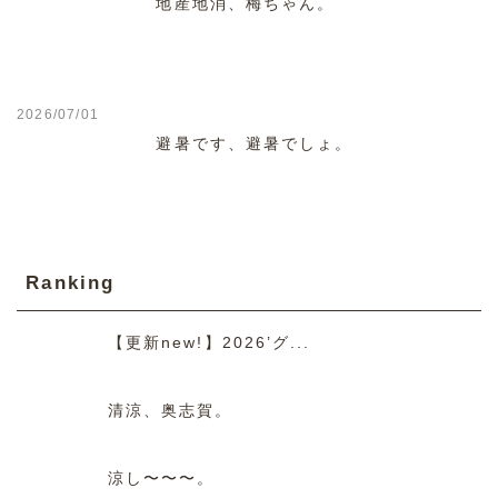
地産地消、梅ちゃん。
2026/07/01
避暑です、避暑でしょ。
Ranking
【更新new!】2026’グ...
清涼、奥志賀。
涼し〜〜〜。