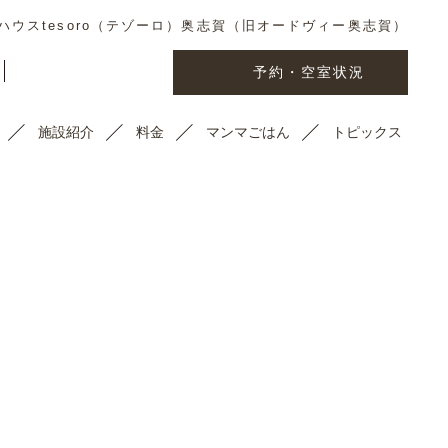
ウスtesoro（テゾーロ）奥志賀（旧オードヴィー奥志賀）
予約・空室状況
施設紹介
料金
マンマごはん
トピックス