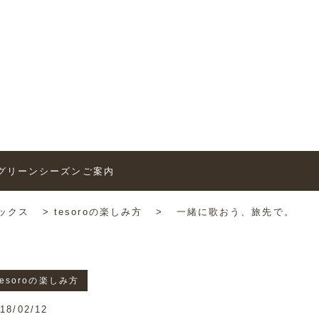
トピックス
6’グリーンシーズンご案内
ックス
>
tesoroの楽しみ方
>
一緒に歌おう、旅先で。
tesoroの楽しみ方
18/02/12