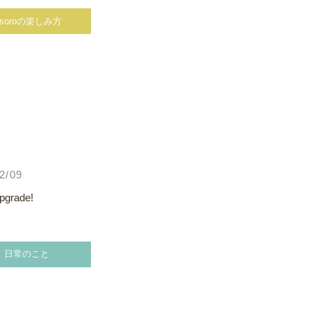
esoroの楽しみ方
2/09
grade!
日常のこと