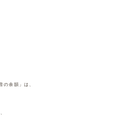
「音の余韻」は、
る、