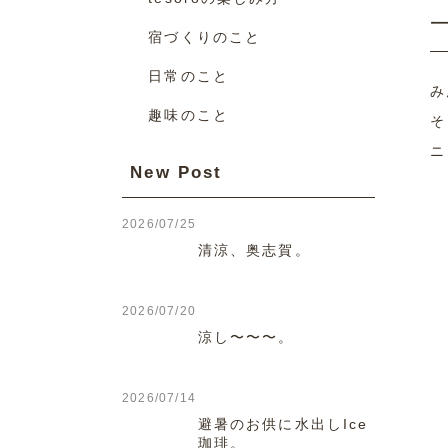
宿づくりのこと
日常のこと
み
趣味のこと
そ
ニ
New Post
2026/07/25
清涼、奥志賀。
2026/07/20
涼し〜〜〜。
2026/07/14
避暑のお供に水出しIce
珈琲。