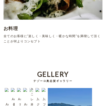
お料理
全てのお客様に”楽しく・美味しく・暖かな時間”を満喫して頂く
ことが何よりコンセプト
GELLERY
テゾーロ奥志賀ギャラリー
Jul/2023
これは超
Aug/2023
Aug/2023
レア。日
Jul/2023
Jul/2023
Aug/2023
番頭シン
テゾーロ
Aug/2023
本では珍
グリーンタ
プラムも