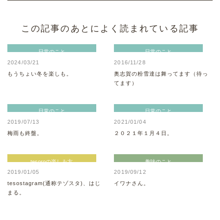
この記事のあとによく読まれている記事
日常のこと
日常のこと
2024/03/21
2016/11/28
もうちょい冬を楽しも。
奥志賀の粉雪達は舞ってます（待っ
てます）
日常のこと
日常のこと
2019/07/13
2021/01/04
梅雨も終盤。
２０２１年１月４日。
tesoroの楽しみ方
趣味のこと
2019/01/05
2019/09/12
tesostagram(通称テゾスタ)、はじ
イワナさん。
まる。