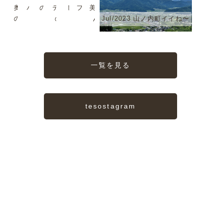
奥志賀森
バくんで
のジャズ
テゾーロ
しいか
フを歩いて
美味しい
の音楽堂
す
2
のJazz
も。
みる？
んだよ
Jul/2023 山ノ内町イイね〜
一覧を見る
tesostagram
TESORO
私たちの宝物