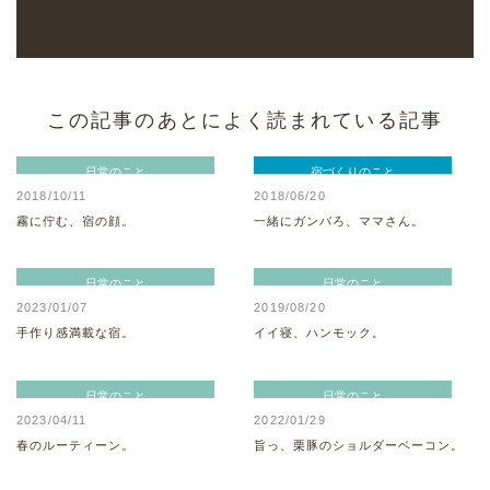
この記事のあとによく読まれている記事
日常のこと
宿づくりのこと
2018/10/11
2018/06/20
霧に佇む、宿の顔。
一緒にガンバろ、ママさん。
日常のこと
日常のこと
2023/01/07
2019/08/20
手作り感満載な宿。
イイ寝、ハンモック。
日常のこと
日常のこと
2023/04/11
2022/01/29
春のルーティーン。
旨っ、栗豚のショルダーベーコン。