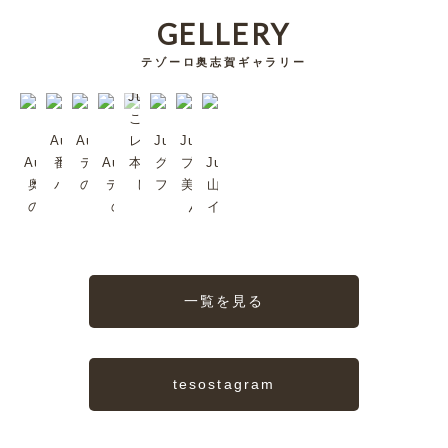
GELLERY
テゾーロ奥志賀ギャラリー
Jul/2023
これは超
Aug/2023
Aug/2023
レア。日
Jul/2023
Jul/2023
Aug/2023
番頭シン
テゾーロ
Aug/2023
本では珍
グリーンタ
プラムも
Jul/2023
奥志賀森
バくんで
のジャズ
テゾーロ
しいか
フを歩いて
美味しい
山ノ内町
の音楽堂
す
2
のJazz
も。
みる？
んだよ
イイね〜
一覧を見る
tesostagram