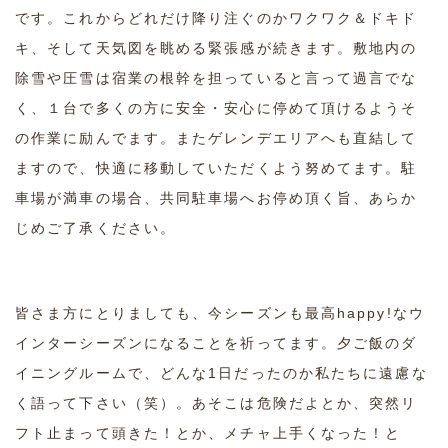
です。これからどれだけ降り注ぐのかワクワク＆ドキド
キ、そして天気図を眺める緊張感が続きます。敷地内の
除雪や圧雪は宿業の根幹を担っていると言って過言でな
く、１台で多くの方に安全・安心に停めて頂けるようそ
の作業に励んでます。またゲレンデエリアへも直結して
ますので、快適に移動していただくよう努めてます。駐
車場が満車の場合、共同駐車場へお停め頂く旨、あらか
じめご了承ください。
皆さま方にとりましても、今シーズンも最高happy!なウ
インターシーズンになることを祈ってます。夕ご飯のダ
イニングルームで、どんな1日だったのか私たちに遠慮な
く語って下さい（笑）。あそこは危険だよとか、突然リ
フト止まって頭きた！とか、メチャ上手くなった！と