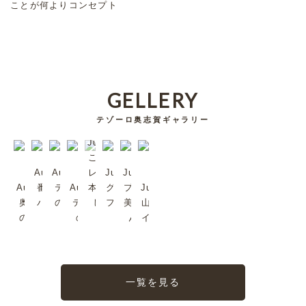
ことが何よりコンセプト
GELLERY
テゾーロ奥志賀ギャラリー
Jul/2023
これは超
Aug/2023
Aug/2023
レア。日
Jul/2023
Jul/2023
Aug/2023
番頭シン
テゾーロ
Aug/2023
本では珍
グリーンタ
プラムも
Jul/2023
奥志賀森
バくんで
のジャズ
テゾーロ
しいか
フを歩いて
美味しい
山ノ内町
の音楽堂
す
2
のJazz
も。
みる？
んだよ
イイね〜
一覧を見る