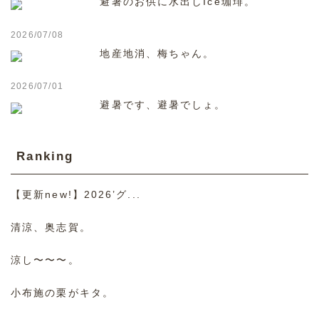
避暑のお供に水出しIce珈琲。
2026/07/08
地産地消、梅ちゃん。
2026/07/01
避暑です、避暑でしょ。
Ranking
【更新new!】2026’グ...
清涼、奥志賀。
涼し〜〜〜。
小布施の栗がキタ。