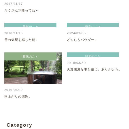
2017/11/17
たくさん☃降ってね～
日常のこと
日常のこと
2018/11/15
2024/03/05
雪の気配を感じた朝。
どちらもパウダー。
趣味のこと
日常のこと
2018/03/30
天真爛漫な妻と娘に、ありがとう。
2019/06/17
雨上がりの燻製。
Category