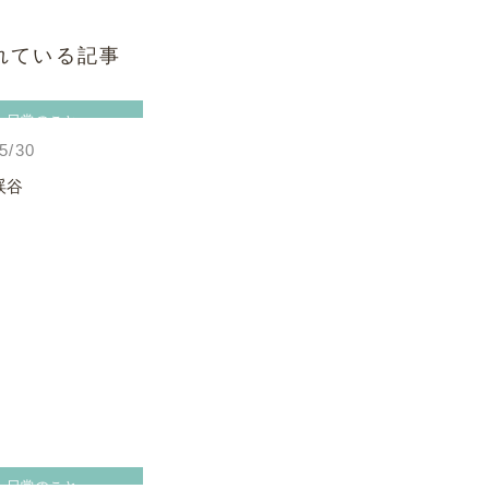
れている記事
日常のこと
5/30
渓谷
日常のこと