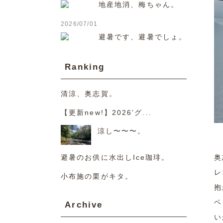
地産地消、梅ちゃん。
2026/07/01
避暑です、避暑でしょ。
Ranking
清涼、奥志賀。
【更新new!】2026’グ...
涼し〜〜〜。
奥
避暑のお供に水出しIce珈琲。
レ
小布施の栗がキタ。
抱
ベ
Archive
い