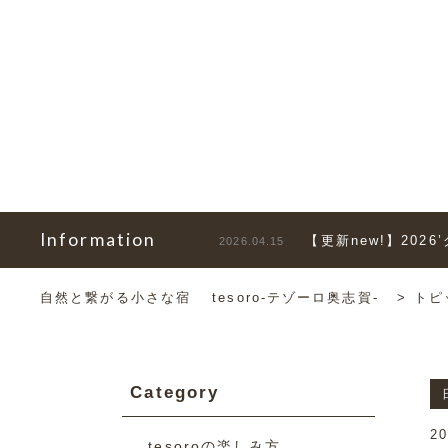
Information
【更新new!】202
2026.04.15
自然と繋がる小さな宿 tesoro-テゾーロ奥志賀-
>
トピ
Category
20
tesoroの楽しみ方