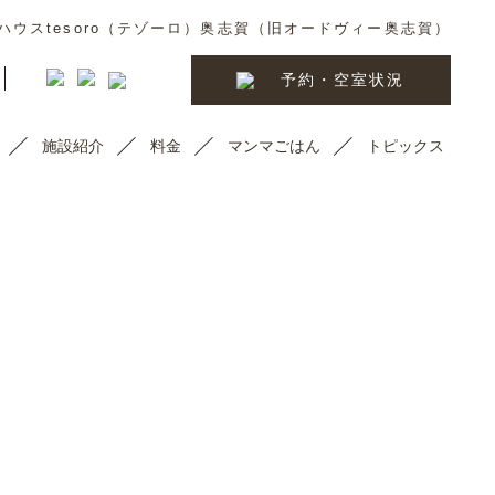
ウスtesoro（テゾーロ）奥志賀（旧オードヴィー奥志賀）
予約・空室状況
施設紹介
料金
マンマごはん
トピックス