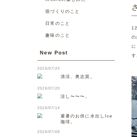
宿づくりのこと
日常のこと
1
趣味のこと
の
に
New Post
す
2026/07/25
清涼、奥志賀。
2026/07/20
涼し〜〜〜。
2026/07/14
避暑のお供に水出しIce
珈琲。
2026/07/08