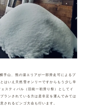
は横手山、熊の湯エリアが一部滑走可によるプ
。とはいえ天然雪オンリーですからもう少し辛
グフェスティバル（旧統一初滑り祭）としてイ
をプランされている方は是非足を運んでみては
用意されるビンゴ大会も行います。