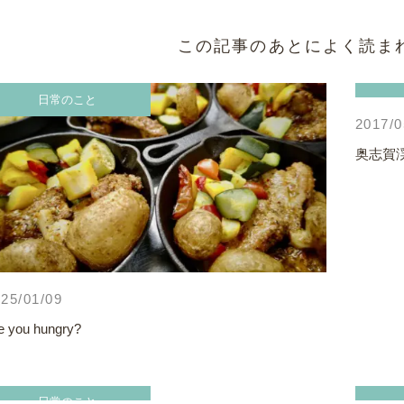
この記事のあとによく読ま
日常のこと
2017/0
奥志賀
25/01/09
e you hungry?
日常のこと