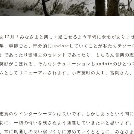
あ12月！みなさまと楽しく過ごせるよう準備に余念がありま
年、季節ごと、部分的にupdateしていくことが私たちテゾ
）であったり珈琲豆のセレクトであったり、もちろん音楽の
笑顔がこぼれる、そんなシチュエーションもupdateのひと
ムとしてリニューアルされます。小布施町の大工、冨岡さん
志賀のウインターシーズンは長いです。しかしあっという間
切に、一切の悔いを残さぬよう邁進していきたいと思います
、常に風通しの良い宿づくりに努めていくとともに、みなさ