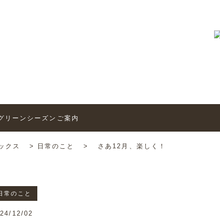
トピックス
6’グリーンシーズンご案内
ックス
>
日常のこと
>
さあ12月、楽しく！
日常のこと
24/12/02