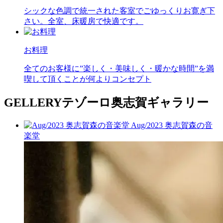
シックな色調で統一された客室でごゆっくりお寛ぎ下
さい。全室、床暖房で快適です。
お料理
全てのお客様に”楽しく・美味しく・暖かな時間”を満
喫して頂くことが何よりコンセプト
GELLERY
テゾーロ奥志賀ギャラリー
Aug/2023 奥志賀森の音
楽堂