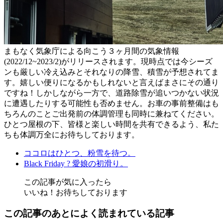
まもなく気象庁による向こう３ヶ月間の気象情報
(2022/12~2023/2)がリリースされます。現時点では今シーズ
ンも厳しい冷え込みとそれなりの降雪、積雪が予想されてま
す。嬉しい便りになるかもしれないと言えばまさにその通り
ですね！しかしながら一方で、道路除雪が追いつかない状況
に遭遇したりする可能性も否めません。お車の事前整備はも
ちろんのことご出発前の体調管理も同時に兼ねてください。
ひとつ屋根の下、皆様と楽しい時間を共有できるよう、私た
ちも体調万全にお待ちしております。
ココロはひとつ、粉雪を待つ。
Black Friday ? 愛娘の初滑り。
この記事が気に入ったら
いいね！お待ちしております
この記事のあとによく読まれている記事