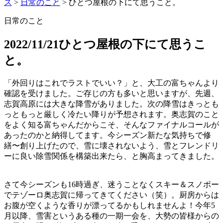
ス
>
日常のこと
>
ひとつ屋根の下にて思うこと。
日常のこと
2022/11/21
ひとつ屋根の下にて思うこ
と。
「外回りはこれでラストでいい？」と、大工の富ちゃんより
確認を受けました。ご存じの方も多いと思いますが、先週、
志賀高原には大きな降雪がありました。次の降雪はきっとも
っともっと厳しく冷たい降りが予想されます。奥志賀のこと
をよく知る富ちゃんだからこそ、そんなファイナルコールが
あったのかと納得してます。今シーズン新たな気持ちで修
繕〜創り上げたので、雪に壊されないよう、雪とフレンドリ
ーに良い除雪関係を構築出来たら、と胸高まってきました。
さて今シーズンも16時過ぎ、迷うことなくスキー＆スノボー
でテゾーロ奥志賀に帰ってきてください（笑）。厨房からは
お腹が空くような香りが漂ってるかもしれませんよ！今年5
月以降、雪害というある種の一期一会を、大勢の皆様からの