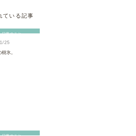
れている記事
日常のこと
1/25
の樹氷。