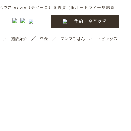
ウスtesoro（テゾーロ）奥志賀（旧オードヴィー奥志賀）
予約・空室状況
施設紹介
料金
マンマごはん
トピックス