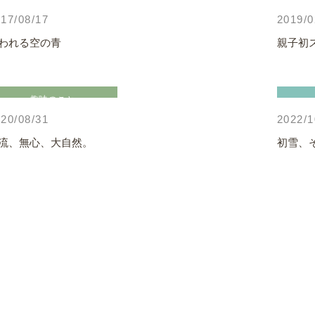
日常のこと
17/08/17
2019/0
われる空の青
親子初
趣味のこと
20/08/31
2022/1
流、無心、大自然。
初雪、