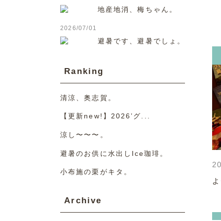
地産地消、梅ちゃん。
2026/07/01
避暑です、避暑でしょ。
Ranking
清涼、奥志賀。
【更新new!】2026’グ...
涼し〜〜〜。
避暑のお供に水出しIce珈琲。
20
小布施の栗がキタ。
よ
Archive