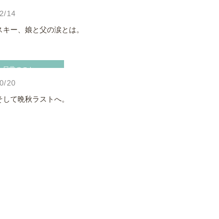
日常のこと
2/14
スキー、娘と父の涙とは。
日常のこと
0/20
そして晩秋ラストへ。