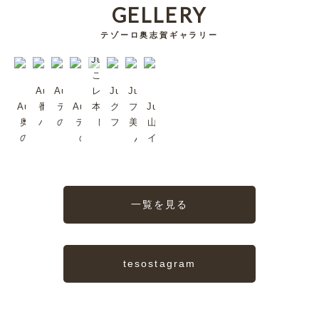
GELLERY
テゾーロ奥志賀ギャラリー
Jul/2023
これは超
Aug/2023
Aug/2023
レア。日
Jul/2023
Jul/2023
Aug/2023
番頭シン
テゾーロ
Aug/2023
本では珍
グリーンタ
プラムも
Jul/2023
奥志賀森
バくんで
のジャズ
テゾーロ
しいか
フを歩いて
美味しい
山ノ内町
の音楽堂
す
2
のJazz
も。
みる？
んだよ
イイね〜
一覧を見る
tesostagram