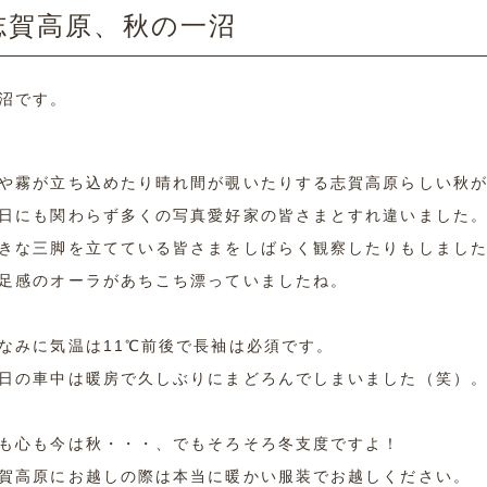
志賀高原、秋の一沼
沼です。
や霧が立ち込めたり晴れ間が覗いたりする志賀高原らしい秋
日にも関わらず多くの写真愛好家の皆さまとすれ違いました
きな三脚を立てている皆さまをしばらく観察したりもしまし
足感のオーラがあちこち漂っていましたね。
なみに気温は11℃前後で長袖は必須です。
日の車中は暖房で久しぶりにまどろんでしまいました（笑）
も心も今は秋・・・、でもそろそろ冬支度ですよ！
賀高原にお越しの際は本当に暖かい服装でお越しください。