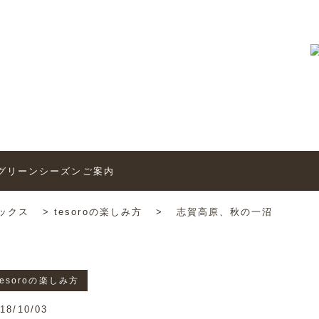
トピックス
6’グリーンシーズンご案内
ックス
>
tesoroの楽しみ方
>
志賀高原、秋の一沼
tesoroの楽しみ方
18/10/03