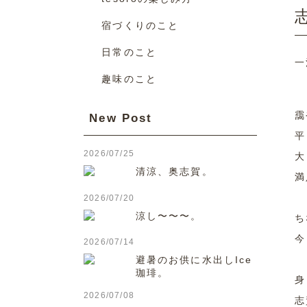
宿づくりのこと
日常のこと
一
趣味のこと
靄
New Post
平
2026/07/25
大
清涼、奥志賀。
満
2026/07/20
涼し〜〜〜。
ち
今
2026/07/14
避暑のお供に水出しIce
珈琲。
身
2026/07/08
志