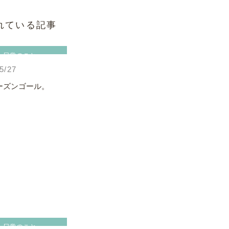
れている記事
日常のこと
5/27
ーズンゴール。
日常のこと