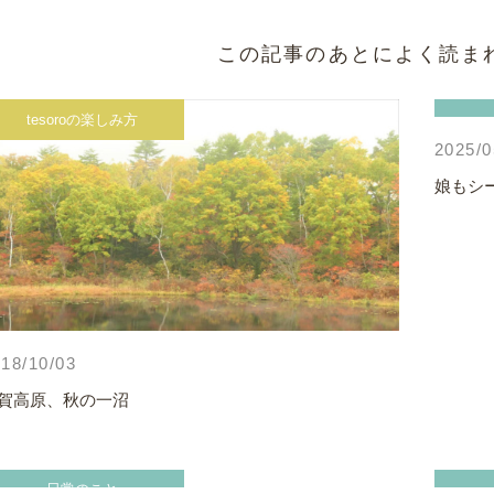
この記事のあとによく読ま
tesoroの楽しみ方
2025/0
娘もシ
18/10/03
賀高原、秋の一沼
日常のこと