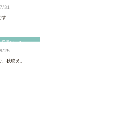
7/31
です
日常のこと
9/25
な、秋映え。