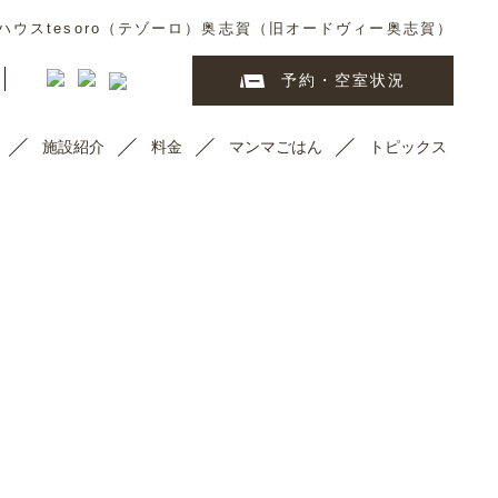
ウスtesoro（テゾーロ）奥志賀（旧オードヴィー奥志賀）
予約・空室状況
施設紹介
料金
マンマごはん
トピックス