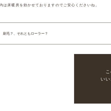
内は床暖房を効かせておりますのでご安心くださいね。
刷毛？、それともローラー？
こ
いい