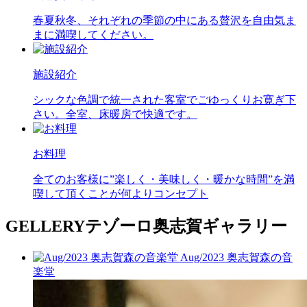
春夏秋冬、それぞれの季節の中にある贅沢を自由気ま
まに満喫してください。
施設紹介
シックな色調で統一された客室でごゆっくりお寛ぎ下
さい。全室、床暖房で快適です。
お料理
全てのお客様に”楽しく・美味しく・暖かな時間”を満
喫して頂くことが何よりコンセプト
GELLERY
テゾーロ奥志賀ギャラリー
Aug/2023 奥志賀森の音
楽堂