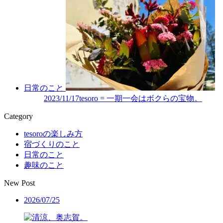
日常のこと
2023/11/17
tesoro = 一期一会はボクらの宝物。
Category
tesoroの楽しみ方
宿づくりのこと
日常のこと
趣味のこと
New Post
2026/07/25