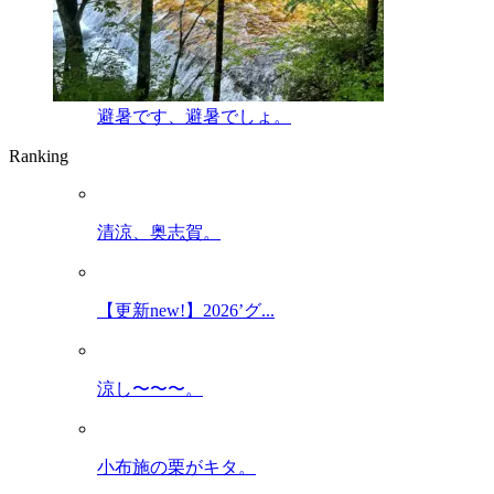
避暑です、避暑でしょ。
Ranking
清涼、奥志賀。
【更新new!】2026’グ...
涼し〜〜〜。
小布施の栗がキタ。