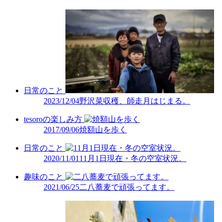
日常のこと
2023/12/04
野沢菜収穫、師走月はじまる。
tesoroの楽しみ方
2017/09/06
焼額山を歩く
日常のこと
2020/11/01
11月1日現在・冬の空室状況。
趣味のこと
2021/06/25
二八蕎麦で頑張ってます。