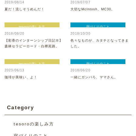
2019/08/14
2019/07/07
夏だ！流しそうめんだ！
大切なMcIntosh、MC30。
tesoroの楽しみ方
宿づくりのこと
2018/08/20
2018/10/30
【彩香のインターンシップ日記Ⅲ】
色々なものが、カタチとなってきま
森林セラピーロード・白樺苑路。
した。
tesoroの楽しみ方
宿づくりのこと
2023/06/13
2018/06/20
珈琲が美味い、よ！
一緒にガンバろ、ママさん。
Category
tesoroの楽しみ方
宿づくりのこと