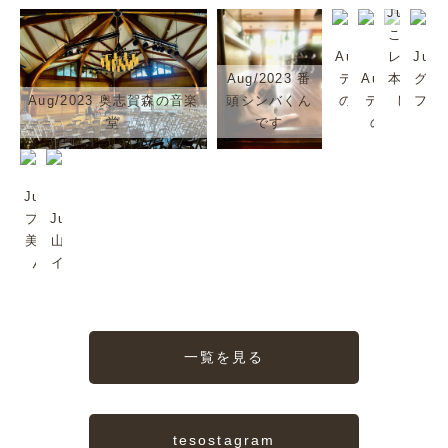
Jul/2023
これは超
Aug/2023
レア。日
Jul
Aug/2023 番
テゾーロ
Aug/2023
本では珍
グリ
Aug/2023 奥志賀森の音楽
頭シンバくん
のジャズ
テゾーロ
しいか
フを
堂
です
2
のJazz
も。
み
Jul/2023
プラムも
Jul/2023
美味しい
山ノ内町
んだよ
イイね〜
一覧を見る
tesostagram