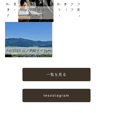
Aug/2023
番頭シン
Aug/2023
本では珍
グリーンタ
プラムも
奥志賀森
バくんで
Aug/2023 テゾーロ
テゾーロ
しいか
フを歩いて
美味しい
の音楽堂
す
のジャズ2
のJazz
も。
みる？
んだよ
Jul/2023 山ノ内町イイね〜
一覧を見る
tesostagram