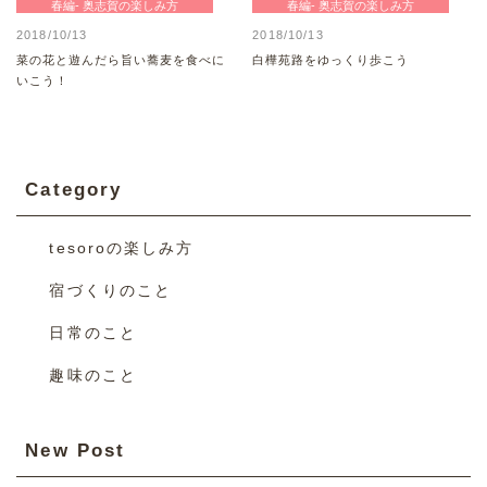
春編- 奥志賀の楽しみ方
春編- 奥志賀の楽しみ方
2018/10/13
2018/10/13
菜の花と遊んだら旨い蕎麦を食べに
白樺苑路をゆっくり歩こう
いこう！
Category
tesoroの楽しみ方
宿づくりのこと
日常のこと
趣味のこと
New Post