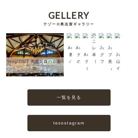
GELLERY
テゾーロ奥志賀ギャラリー
Jul/2023
これは超
Aug/2023
Aug/2023
レア。日
Jul/2023
Jul/2023
番頭シン
テゾーロ
Aug/2023
本では珍
グリーンタ
プラムも
Jul/2023
Aug/2023 奥志賀森の音楽
バくんで
のジャズ
テゾーロ
しいか
フを歩いて
美味しい
山ノ内町
堂
す
2
のJazz
も。
みる？
んだよ
イイね〜
一覧を見る
tesostagram