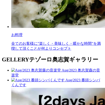
お料理
全てのお客様に”楽しく・美味しく・暖かな時間”を満
喫して頂くことが何よりコンセプト
GELLERY
テゾーロ奥志賀ギャラリー
Aug/2023 奥志賀森の音
楽堂
Aug/2023 番頭シンバ
くんです