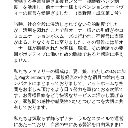
管轄する事業引継ぎ支援センター「後継者バンク制
度」を活用し、前オーナー様よりペンションオードヴ
ィーの運営を受継ぎました。（長野県・成立第１号）
当時、社会全般に浸透しきれてない公的制度でした
が、活用を図れたことで前オーナー様との引継ぎやコ
ミュニケーションがスムーズに行われ、宿運営に支障
が出ることなく今日に至りました。その背景には前オ
ーナー様が構築されたお客様、環境、その他諸々の要
因がポジティブに働いた故の賜物であると感謝に堪え
ません。
私たちファミリーの構成は、妻、娘、わたしの3名に加
えPag犬Temboです。家族経営の小さな宿且つ館内もコ
ンパクトにまとまっておりまして、アットホームな空
間をお楽しみ頂けるよう日々努力を重ねておる次第で
す。お客様目線をどう快適なサービスに活かし繋げる
か、家族間の感性や感受性のひとつひとつを大切に共
有しております。
私たちは気取らず飾らずナチュラルなスタイルで運営
にあたっており、自然の中にある贅沢を自由気ままに