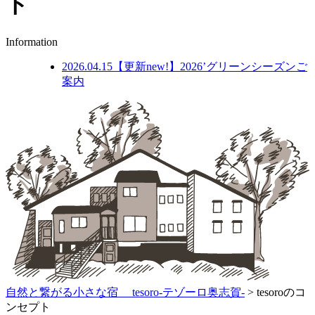
ト
Information
2026.04.15
【更新new!】2026’グリーンシーズンご
案内
自然と繋がる小さな宿 tesoro-テゾーロ奥志賀-
>
tesoroのコ
ンセプト