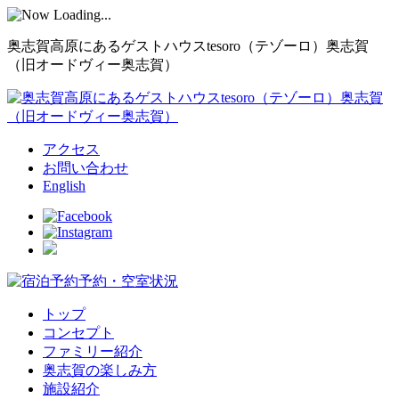
奥志賀高原にあるゲストハウスtesoro（テゾーロ）奥志賀
（旧オードヴィー奥志賀）
アクセス
お問い合わせ
English
予約・空室状況
トップ
コンセプト
ファミリー紹介
奥志賀の楽しみ方
施設紹介